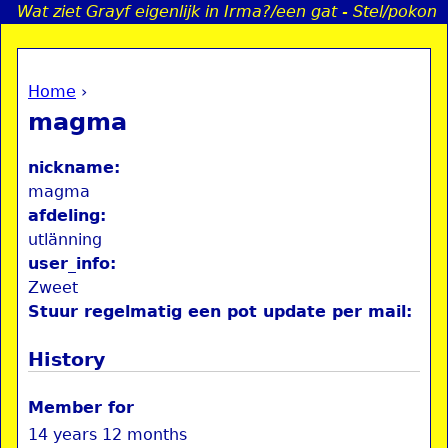
Wat ziet Grayf eigenlijk in Irma?/een gat - Stel/pokon
Jump to navigation
Home
›
a
You are here
magma
i
nickname:
n
magma
afdeling:
utlänning
e
user_info:
Zweet
n
Stuur regelmatig een pot update per mail:
u
History
Member for
14 years 12 months