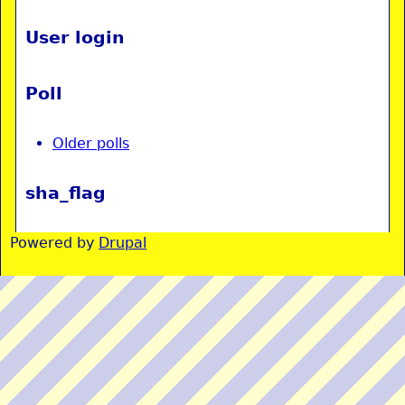
User login
Poll
Older polls
sha_flag
Powered by
Drupal