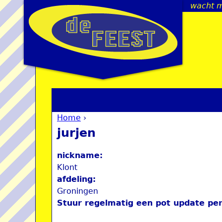
wacht m
Home
›
You are here
jurjen
nickname:
Klont
afdeling:
Groningen
Stuur regelmatig een pot update per