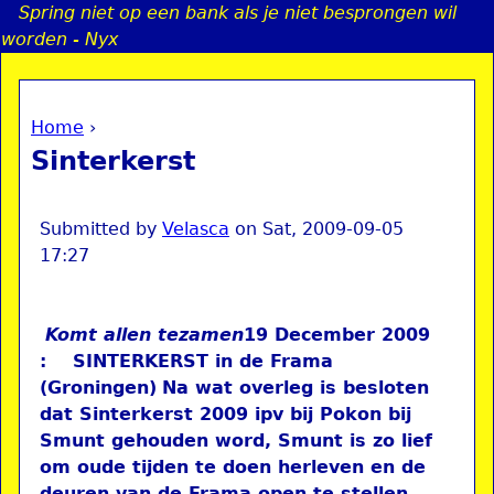
Spring niet op een bank als je niet besprongen wil
Jump to navigation
worden - Nyx
Home
›
a
You are here
Sinterkerst
i
n
Submitted by
Velasca
on
Sat, 2009-09-05
17:27
e
Komt allen tezamen
19 December 2009
n
: SINTERKERST in de Frama
(Groningen)
Na wat overleg is besloten
u
dat Sinterkerst 2009 ipv bij Pokon bij
Smunt gehouden word, Smunt is zo lief
om oude tijden te doen herleven en de
deuren van de Frama open te stellen