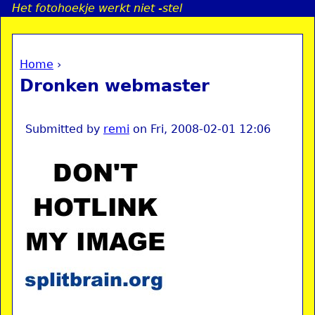
Het fotohoekje werkt niet -stel
Jump to navigation
Home
›
a
You are here
Dronken webmaster
i
n
Submitted by
remi
on
Fri, 2008-02-01 12:06
e
n
u