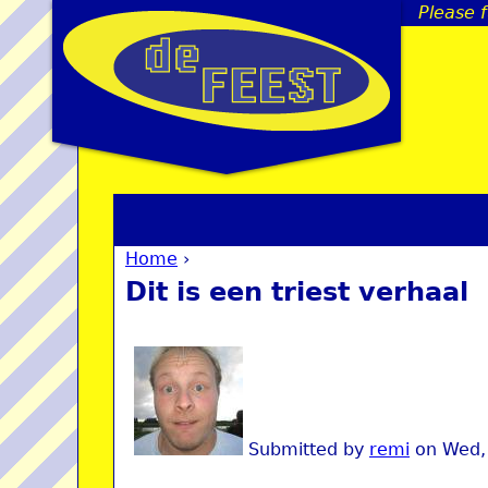
Please 
Home
›
You are here
Dit is een triest verhaal
Submitted by
remi
on
Wed,