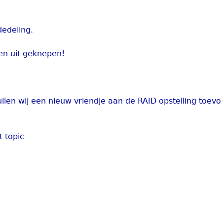
edeling.
sen uit geknepen!
llen wij een nieuw vriendje aan de RAID opstelling toev
 topic