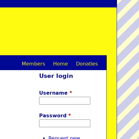
Members
Home
Donaties
M
User login
a
i
Username
*
n
m
Password
*
e
n
Request new