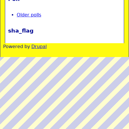
Older polls
sha_flag
Powered by
Drupal