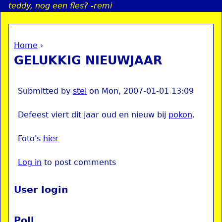
teddy, nog een fles? -remi
Jump to navigation
Home
›
a
You are here
GELUKKIG NIEUWJAAR
i
n
Submitted by
stel
on
Mon, 2007-01-01 13:09
Defeest viert dit jaar oud en nieuw bij
pokon
.
e
Foto's
hier
n
Log in
to post comments
u
User login
Poll