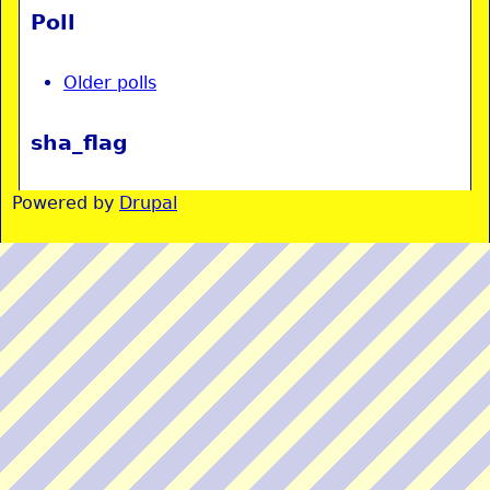
Poll
Older polls
sha_flag
Powered by
Drupal