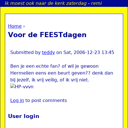
Ik moest ook naar de kerk zaterdag - remi
Jump to navigation
Home
›
a
You are here
Voor de FEESTdagen
i
n
Submitted by
teddy
on
Sat, 2006-12-23 13:45
Ben je een echte fan? of wil je gewoon
e
Hermelien eens een beurt geven?? denk dan
bij jezelf, ik vrij veilig, of ik vrij niet.
n
u
Log in
to post comments
User login