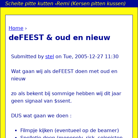
Scheite pitte kutten -Remi (Kersen pitten kussen)
Jump to navigation
Home
›
a
You are here
deFEEST & oud en nieuw
i
n
Submitted by
stel
on
Tue, 2005-12-27 11:30
Wat gaan wij als deFEEST doen met oud en
e
nieuw
n
zo als bekent bij sommige hebben wij dit jaar
geen signaal van $ssent.
u
DUS wat gaan we doen :
Filmpje kijken (eventueel op de beamer)
Spelletje doen (monopoly, risk, colonisten,