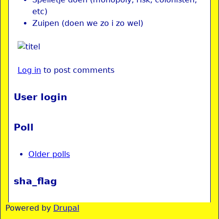
etc)
Zuipen (doen we zo i zo wel)
Log in
to post comments
User login
Poll
Older polls
sha_flag
Powered by
Drupal