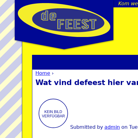
Kom we 
Home
›
You are here
Wat vind defeest hier va
Submitted by
admin
on
Tue