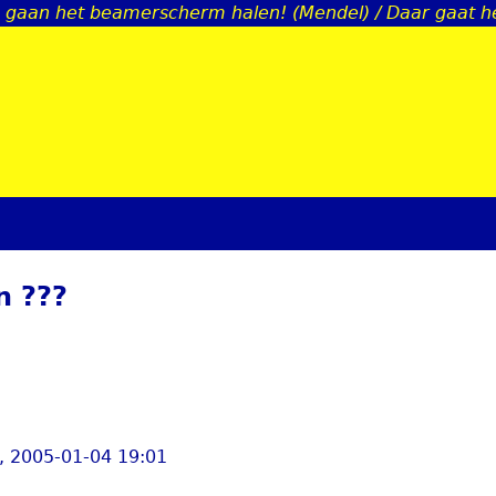
gaan het beamerscherm halen! (Mendel) / Daar gaat he
Jump to navigation
n ???
, 2005-01-04 19:01