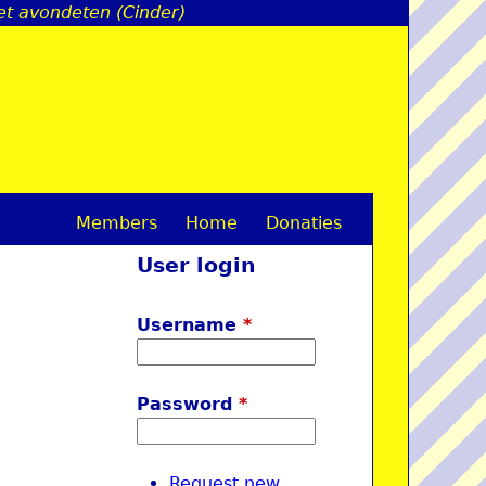
t avondeten (Cinder)
Members
Home
Donaties
M
User login
a
i
Username
*
n
m
Password
*
e
n
Request new