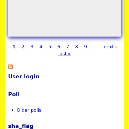
1
2
3
4
5
6
7
8
9
…
next ›
Pages
last »
User login
Poll
Older polls
sha_flag