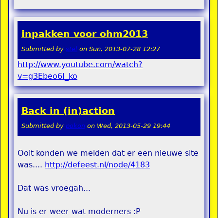
inpakken voor ohm2013
Submitted by
stel
on
Sun, 2013-07-28 12:27
http://www.youtube.com/watch?
v=g3Ebeo6I_ko
Back in (in)action
Submitted by
pokon
on
Wed, 2013-05-29 19:44
Ooit konden we melden dat er een nieuwe site
was....
http://defeest.nl/node/4183
Dat was vroegah...
Nu is er weer wat moderners :P