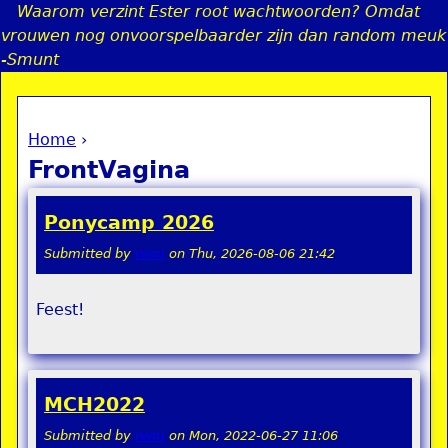
Waarom verzint Ester root wachtwoorden? Omdat
Jump to navigation
vrouwen nog onvoorspelbaarder zijn dan random meuk
-Smunt
Home
›
a
You are here
FrontVagina
i
Ponycamp 2026
n
Submitted by
remi
on
Thu, 2026-08-06 21:42
e
Feest!
n
u
MCH2022
Submitted by
remi
on
Mon, 2022-06-27 11:06