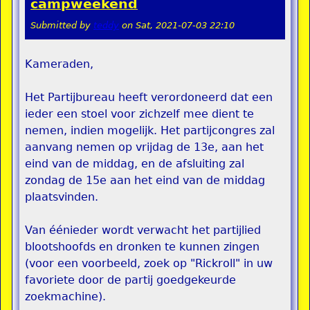
campweekend
Submitted by
teddy
on
Sat, 2021-07-03 22:10
Kameraden,
Het Partijbureau heeft verordoneerd dat een
ieder een stoel voor zichzelf mee dient te
nemen, indien mogelijk. Het partijcongres zal
aanvang nemen op vrijdag de 13e, aan het
eind van de middag, en de afsluiting zal
zondag de 15e aan het eind van de middag
plaatsvinden.
Van éénieder wordt verwacht het partijlied
blootshoofds en dronken te kunnen zingen
(voor een voorbeeld, zoek op "Rickroll" in uw
favoriete door de partij goedgekeurde
zoekmachine).