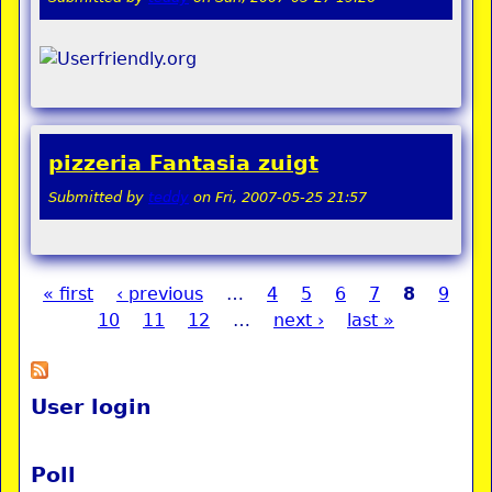
pizzeria Fantasia zuigt
Submitted by
teddy
on
Fri, 2007-05-25 21:57
« first
‹ previous
…
4
5
6
7
8
9
Pages
10
11
12
…
next ›
last »
User login
Poll