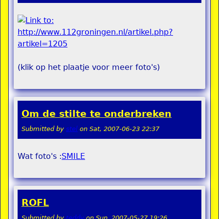
(klik op het plaatje voor meer foto's)
Om de stilte te onderbreken
Submitted by
stel
on
Sat, 2007-06-23 22:37
Wat foto's :
SMILE
ROFL
Submitted by
teddy
on
Sun, 2007-05-27 19:26