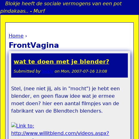
Blokje heeft de sociale vermogens van een pot
Jump to navigation
pindakaas.. - Murf
Home
›
a
You are here
FrontVagina
i
wat te doen met je blender?
n
Submitted by
teddy
on
Mon, 2007-07-16 13:08
e
Stel, (nee niet jij, als in "mocht") je hebt een
blender, en geen flauw idee wat je ermee
n
moet doen? hier een aantal filmpjes van de
u
fabrikant van de Blendtech blenders.