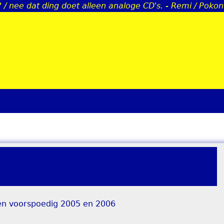
 / nee dat ding doet alleen analoge CD's. - Remi / Pokon
Jump to navigation
een voorspoedig 2005 en 2006