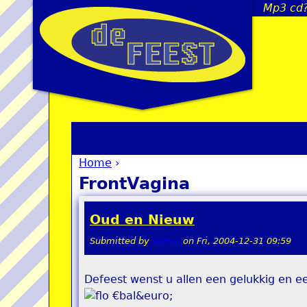
Mp3 cd?
Home
›
You are here
FrontVagina
Oud en Nieuw
Submitted by
admin
on
Fri, 2004-12-31 09:59
Defeest wenst u allen een gelukkig en 
€bal&euro;