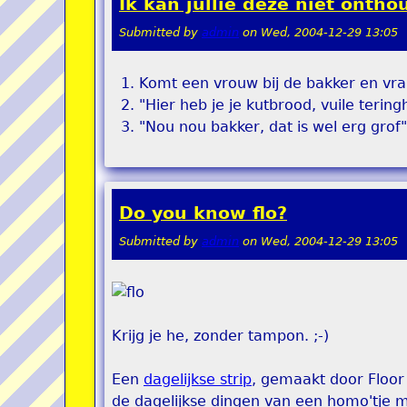
Ik kan jullie deze niet onth
Submitted by
admin
on
Wed, 2004-12-29 13:05
Komt een vrouw bij de bakker en vra
"Hier heb je je kutbrood, vuile tering
"Nou nou bakker, dat is wel erg grof"
Do you know flo?
Submitted by
admin
on
Wed, 2004-12-29 13:05
Krijg je he, zonder tampon. ;-)
Een
dagelijkse strip
, gemaakt door Floor
de dagelijkse dingen van een homo'tje 