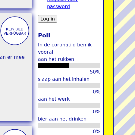
password
u
Poll
In de coronatijd ben ik
vooral
aan er mee
aan het rukken
50%
slaap aan het inhalen
0%
aan het werk
0%
bier aan het drinken
0%