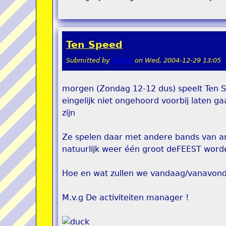
Ten Speed
Submitted by
admin
on
Wed, 2004-12-29 13:05
morgen (Zondag 12-12 dus) speelt Ten Sp
eingelijk niet ongehoord voorbij laten g
zijn
Ze spelen daar met andere bands van art
natuurlijk weer één groot deFEEST worde
Hoe en wat zullen we vandaag/vanavond
M.v.g De activiteiten manager !