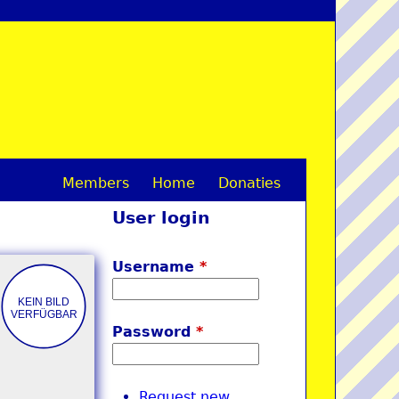
Members
Home
Donaties
M
User login
a
i
Username
*
n
m
Password
*
e
n
Request new