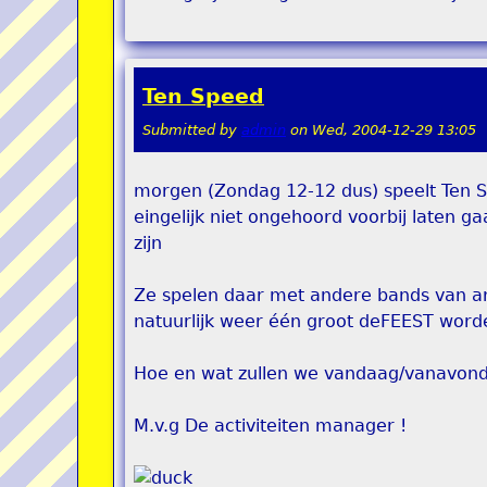
Ten Speed
Submitted by
admin
on
Wed, 2004-12-29 13:05
morgen (Zondag 12-12 dus) speelt Ten Sp
eingelijk niet ongehoord voorbij laten g
zijn
Ze spelen daar met andere bands van art
natuurlijk weer één groot deFEEST worde
Hoe en wat zullen we vandaag/vanavond
M.v.g De activiteiten manager !