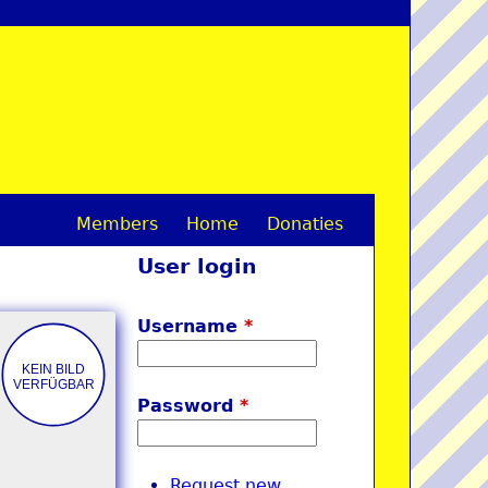
Members
Home
Donaties
M
User login
a
i
Username
*
n
m
Password
*
e
n
Request new