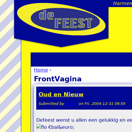
Harmen, 
Home
›
You are here
FrontVagina
Oud en Nieuw
Submitted by
admin
on
Fri, 2004-12-31 09:59
Defeest wenst u allen een gelukkig en 
€bal&euro;