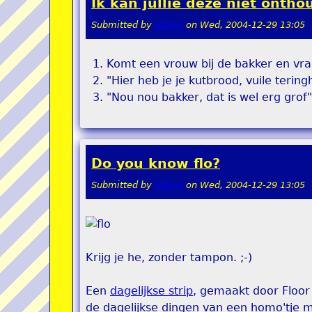
Ik kan jullie deze niet onth
Submitted by
admin
on
Wed, 2004-12-29 13:05
Komt een vrouw bij de bakker en vra
"Hier heb je je kutbrood, vuile tering
"Nou nou bakker, dat is wel erg grof"
Do you know flo?
Submitted by
admin
on
Wed, 2004-12-29 13:05
Krijg je he, zonder tampon. ;-)
Een
dagelijkse strip
, gemaakt door Floor
de dagelijkse dingen van een homo'tje 