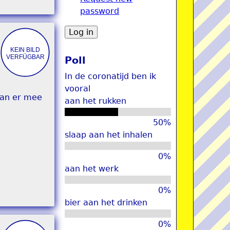
password
u
Poll
In de coronatijd ben ik
vooral
aan er mee
aan het rukken
50%
slaap aan het inhalen
0%
aan het werk
0%
bier aan het drinken
0%