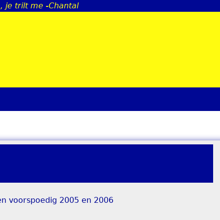
je trilt me -Chantal
Jump to navigation
een voorspoedig 2005 en 2006