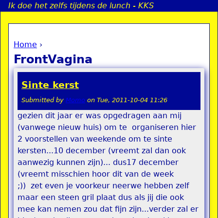
Ik doe het zelfs tijdens de lunch - KKS
Jump to navigation
Home
›
a
You are here
FrontVagina
i
Sinte kerst
n
Submitted by
Momo
on
Tue, 2011-10-04 11:26
gezien dit jaar er was opgedragen aan mij
e
(vanwege nieuw huis) om te organiseren hier
2 voorstellen van weekende om te sinte
n
kersten...10 december (vreemt zal dan ook
u
aanwezig kunnen zijn)... dus17 december
(vreemt misschien hoor dit van de week
;)) zet even je voorkeur neerwe hebben zelf
maar een steen gril plaat dus als jij die ook
mee kan nemen zou dat fijn zijn...verder zal er