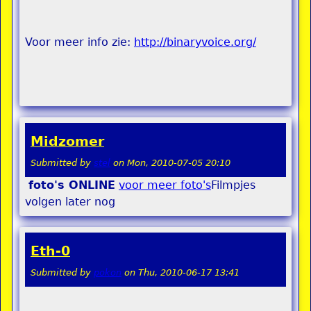
Voor meer info zie:
http://binaryvoice.org/
Midzomer
Submitted by
stel
on
Mon, 2010-07-05 20:10
foto's ONLINE
voor meer foto's
Filmpjes
volgen later nog
Eth-0
Submitted by
pokon
on
Thu, 2010-06-17 13:41