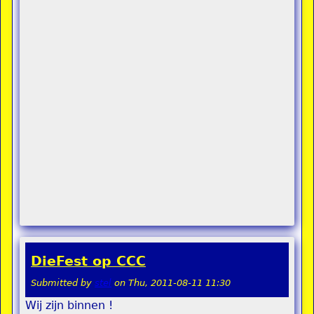
DieFest op CCC
Submitted by
stel
on
Thu, 2011-08-11 11:30
Wij zijn binnen !