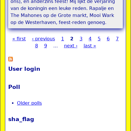
ons), en anderzins feest! Mij lijkt de verjaring
van de koningin een leuke reden. Rapalje en
The Mahones op de Grote markt, Mooi Wark
op de Westerhaven, feest-reden genoeg.
« first
‹ previous
1
2
3
4
5
6
7
Pages
8
9
…
next ›
last »
User login
Poll
Older polls
sha_flag