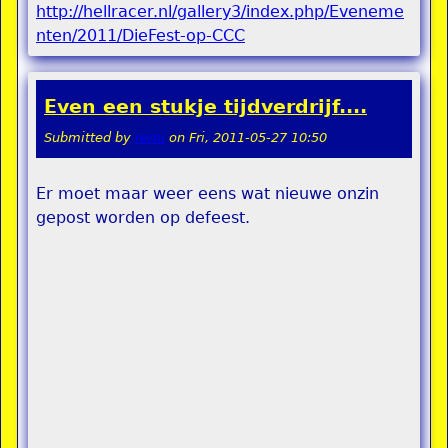
http://hellracer.nl/gallery3/index.php/Eveneme
nten/2011/DieFest-op-CCC
Even een stukje tijdverdrijf....
Submitted by
remi
on
Fri, 2011-05-27 10:50
Er moet maar weer eens wat nieuwe onzin
gepost worden op defeest.