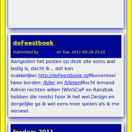
deFeestboek
Submitted by
Annejan
on
Tue, 2011-03-29 23:21
Aangezien het posten op deze site soms wat
lastig is, dacht ik .. dat kan
makkelijker.
http://deFeestboek.nl/
Momenteel
twee borden:
/b/ier
en
/t/ieten
Mocht iemand
Admin rechten willen (WinSCaP en Ranzbak
hebben die reeds) hoor ik het wel.Design en
dergelijke ga ik wel eens mee spelen als ik me
verveel.
fosdem 2011