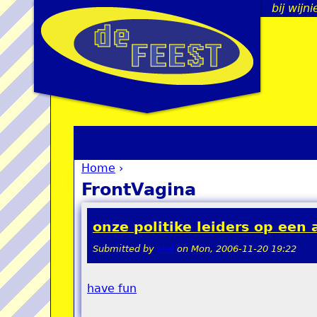
bij wijn
Home
›
You are here
FrontVagina
onze politike leiders op een
Submitted by
stel
on
Mon, 2006-11-20 19:22
have fun