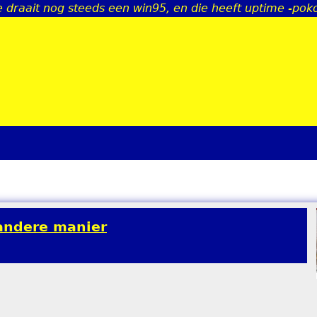
ie draait nog steeds een win95, en die heeft uptime -pok
Jump to navigation
 andere manier