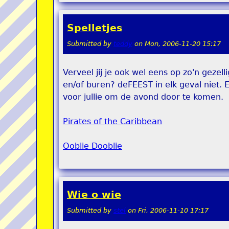
Spelletjes
Submitted by
teddy
on
Mon, 2006-11-20 15:17
Verveel jij je ook wel eens op zo'n gez
en/of buren? deFEEST in elk geval niet. E
voor jullie om de avond door te komen.
Pirates of the Caribbean
Ooblie Dooblie
Wie o wie
Submitted by
stel
on
Fri, 2006-11-10 17:17