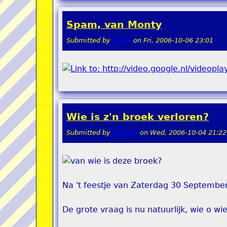
Spam, van Monty
Submitted by
teddy
on
Fri, 2006-10-06 23:01
Wie is z'n broek verloren?
Submitted by
Velasca
on
Wed, 2006-10-04 21:22
Na 't feestje van Zaterdag 30 September
De grote vraag is nu natuurlijk, wie o wi