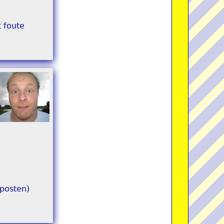
t foute
 posten)