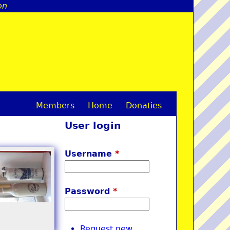
on
Members
Home
Donaties
M
User login
a
i
Username
*
n
m
Password
*
e
n
Request new