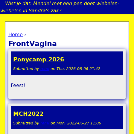
Wist je dat: Mendel met een pen doet wiebelen-
Jump to navigation
wiebelen in Sandra's zak?
Home
›
a
You are here
FrontVagina
i
Ponycamp 2026
n
Submitted by
remi
on
Thu, 2026-08-06 21:42
e
Feest!
n
u
MCH2022
Submitted by
remi
on
Mon, 2022-06-27 11:06