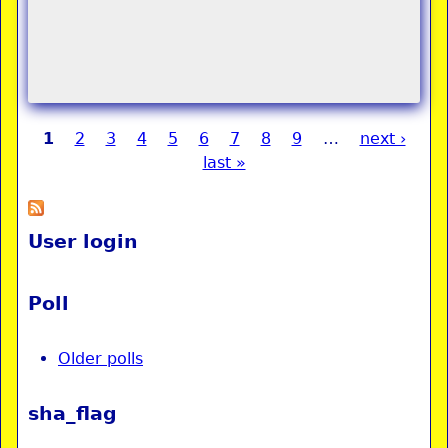
1
2
3
4
5
6
7
8
9
…
next ›
Pages
last »
User login
Poll
Older polls
sha_flag