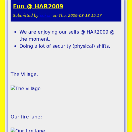
Fun @ HAR2009
Submitted by
pokon
on
Thu, 2009-08-13 15:17
We are enjoying our selfs @ HAR2009 @
the moment.
Doing a lot of security (physical) shifts.
The Village:
Our fire lane: