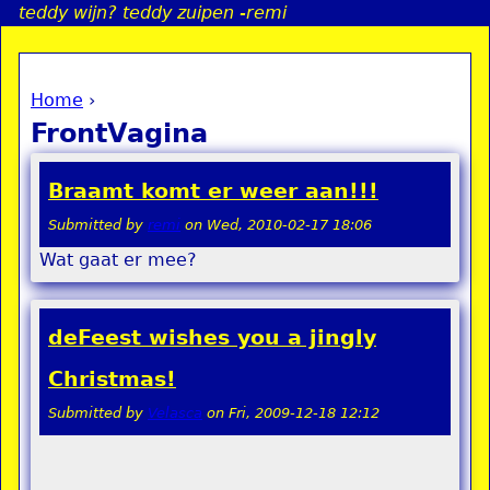
teddy wijn? teddy zuipen -remi
Jump to navigation
Home
›
a
You are here
FrontVagina
i
Braamt komt er weer aan!!!
n
Submitted by
remi
on
Wed, 2010-02-17 18:06
Wat gaat er mee?
e
n
deFeest wishes you a jingly
u
Christmas!
Submitted by
Velasca
on
Fri, 2009-12-18 12:12