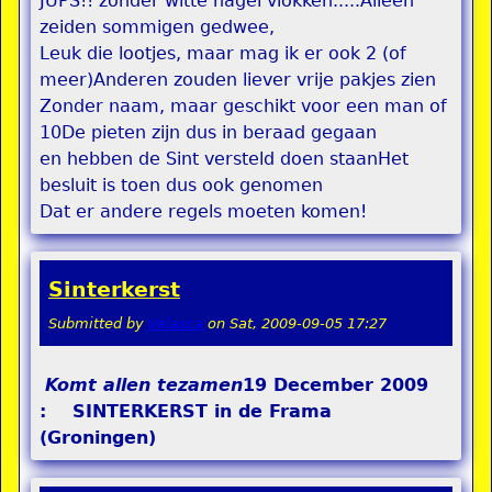
JUPS!! zonder witte hagel vlokken.....Alleen
zeiden sommigen gedwee,
Leuk die lootjes, maar mag ik er ook 2 (of
meer)Anderen zouden liever vrije pakjes zien
Zonder naam, maar geschikt voor een man of
10De pieten zijn dus in beraad gegaan
en hebben de Sint versteld doen staanHet
besluit is toen dus ook genomen
Dat er andere regels moeten komen!
Sinterkerst
Submitted by
Velasca
on
Sat, 2009-09-05 17:27
Komt allen tezamen
19 December 2009
: SINTERKERST in de Frama
(Groningen)