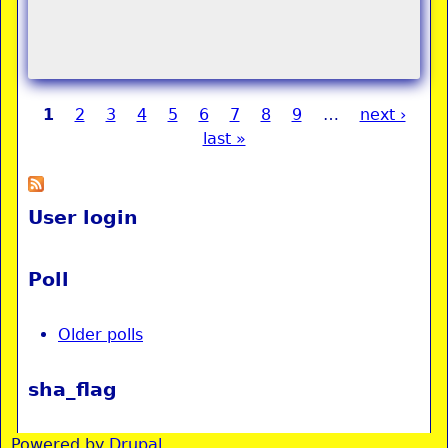
1
2
3
4
5
6
7
8
9
…
next ›
Pages
last »
User login
Poll
Older polls
sha_flag
Powered by
Drupal