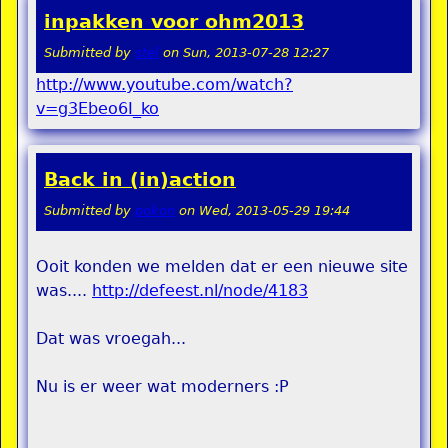
inpakken voor ohm2013
Submitted by
stel
on
Sun, 2013-07-28 12:27
http://www.youtube.com/watch?
v=g3Ebeo6I_ko
Back in (in)action
Submitted by
pokon
on
Wed, 2013-05-29 19:44
Ooit konden we melden dat er een nieuwe site
was....
http://defeest.nl/node/4183
Dat was vroegah...
Nu is er weer wat moderners :P