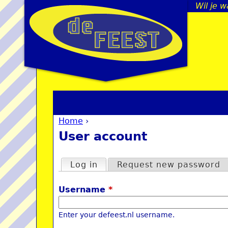
Wil je 
Home
›
You are here
User account
Primary tabs
Log in
(active tab)
Request new password
Username
*
Enter your defeest.nl username.