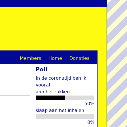
Members
Home
Donaties
M
Poll
a
In de coronatijd ben ik
i
vooral
aan het rukken
n
m
50%
slaap aan het inhalen
e
0%
n