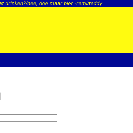
wat drinken?/nee, doe maar bier -remi/teddy
Jump to navigation