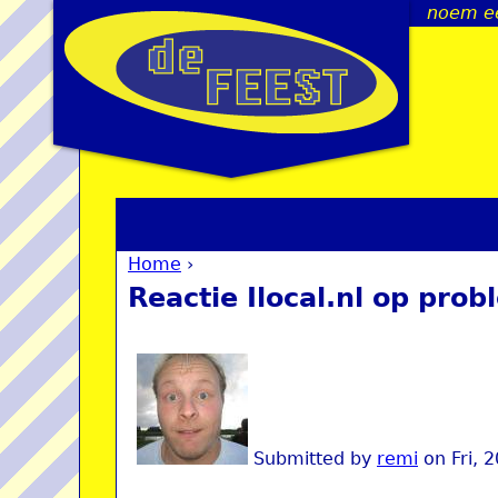
noem een
Home
›
You are here
Reactie Ilocal.nl op pro
Submitted by
remi
on
Fri, 