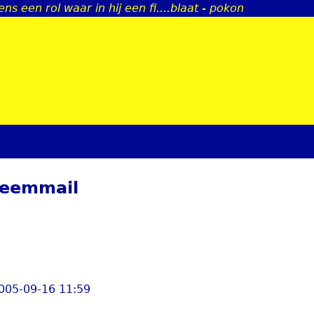
s een rol waar in hij een fi....blaat - pokon
Jump to navigation
bleemmail
2005-09-16 11:59