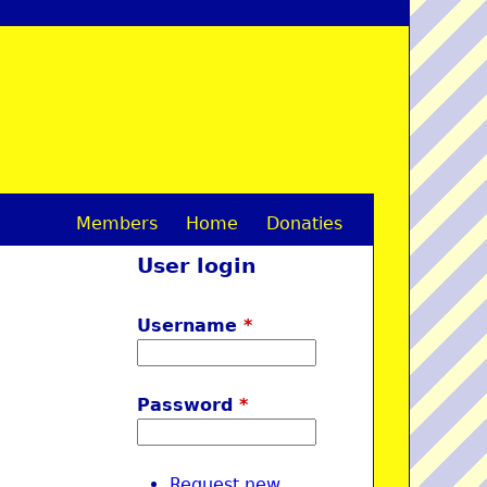
Members
Home
Donaties
M
User login
a
i
Username
*
n
m
Password
*
e
n
Request new