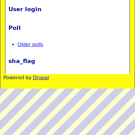
User login
Poll
Older polls
sha_flag
Powered by
Drupal