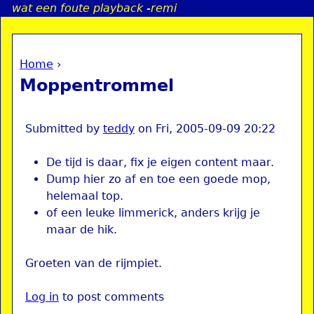
wat een foute playback -remi
Jump to navigation
Home
›
a
You are here
Moppentrommel
i
n
Submitted by
teddy
on
Fri, 2005-09-09 20:22
De tijd is daar, fix je eigen content maar.
e
Dump hier zo af en toe een goede mop,
helemaal top.
n
of een leuke limmerick, anders krijg je
maar de hik.
u
Groeten van de rijmpiet.
Log in
to post comments