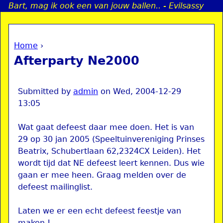
Bart, mag ik ook een van jouw ballen.. - Evilsassy
Jump to navigation
Home
›
a
You are here
Afterparty Ne2000
i
n
Submitted by
admin
on
Wed, 2004-12-29
13:05
e
Wat gaat defeest daar mee doen. Het is van
29 op 30 jan 2005 (Speeltuinvereniging Prinses
n
Beatrix, Schubertlaan 62,2324CX Leiden). Het
wordt tijd dat NE defeest leert kennen. Dus wie
u
gaan er mee heen. Graag melden over de
defeest mailinglist.
Laten we er een echt defeest feestje van
maken !