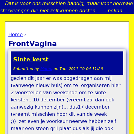
Dat is voor ons misschien handig, maar voor normale
Jump to navigation
stervelingen die niet zelf kunnen hosten..... - pokon
Home
›
a
You are here
FrontVagina
i
Sinte kerst
n
Submitted by
Momo
on
Tue, 2011-10-04 11:26
gezien dit jaar er was opgedragen aan mij
e
(vanwege nieuw huis) om te organiseren hier
2 voorstellen van weekende om te sinte
n
kersten...10 december (vreemt zal dan ook
u
aanwezig kunnen zijn)... dus17 december
(vreemt misschien hoor dit van de week
;)) zet even je voorkeur neerwe hebben zelf
maar een steen gril plaat dus als jij die ook