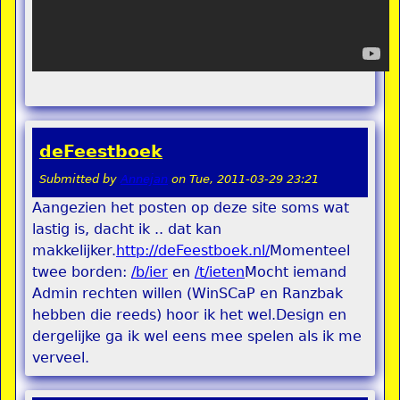
deFeestboek
Submitted by
Annejan
on
Tue, 2011-03-29 23:21
Aangezien het posten op deze site soms wat
lastig is, dacht ik .. dat kan
makkelijker.
http://deFeestboek.nl/
Momenteel
twee borden:
/b/ier
en
/t/ieten
Mocht iemand
Admin rechten willen (WinSCaP en Ranzbak
hebben die reeds) hoor ik het wel.Design en
dergelijke ga ik wel eens mee spelen als ik me
verveel.