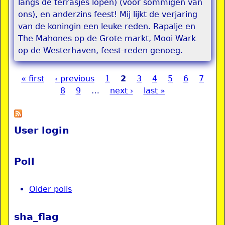
langs de terrasjes lopen) (voor sommigen van
ons), en anderzins feest! Mij lijkt de verjaring
van de koningin een leuke reden. Rapalje en
The Mahones op de Grote markt, Mooi Wark
op de Westerhaven, feest-reden genoeg.
« first
‹ previous
1
2
3
4
5
6
7
Pages
8
9
…
next ›
last »
User login
Poll
Older polls
sha_flag