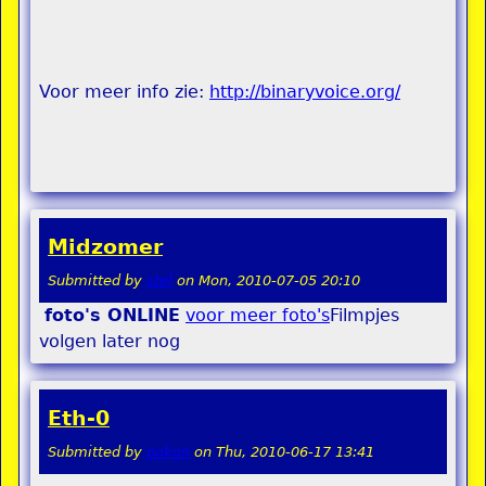
Voor meer info zie:
http://binaryvoice.org/
Midzomer
Submitted by
stel
on
Mon, 2010-07-05 20:10
foto's ONLINE
voor meer foto's
Filmpjes
volgen later nog
Eth-0
Submitted by
pokon
on
Thu, 2010-06-17 13:41