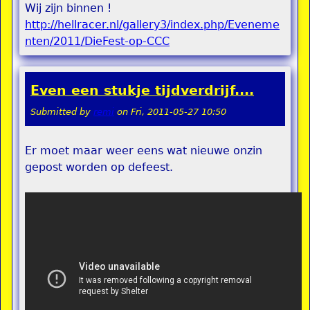
Wij zijn binnen !
http://hellracer.nl/gallery3/index.php/Eveneme
nten/2011/DieFest-op-CCC
Even een stukje tijdverdrijf....
Submitted by
remi
on
Fri, 2011-05-27 10:50
Er moet maar weer eens wat nieuwe onzin
gepost worden op defeest.