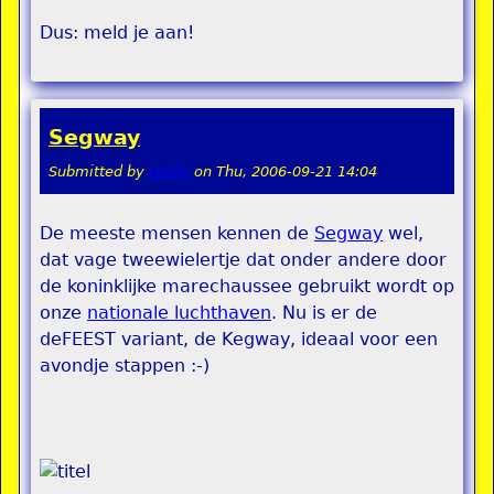
Dus: meld je aan!
Segway
Submitted by
teddy
on
Thu, 2006-09-21 14:04
De meeste mensen kennen de
Segway
wel,
dat vage tweewielertje dat onder andere door
de koninklijke marechaussee gebruikt wordt op
onze
nationale luchthaven
. Nu is er de
deFEEST variant, de Kegway, ideaal voor een
avondje stappen :-)