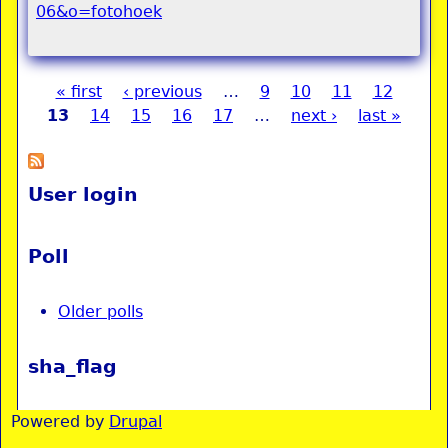
« first
‹ previous
…
9
10
11
12
Pages
13
14
15
16
17
…
next ›
last »
User login
Poll
Older polls
sha_flag
Powered by
Drupal