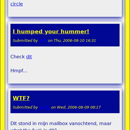
I humped your hummer!
Submitted by
KKS
on
Thu, 2006-08-10 16:31
Check
dit
Hmpf...
WTF?
Submitted by
teddy
on
Wed, 2006-08-09 08:17
Dit stond in mijn mailbox vanochtend, maar