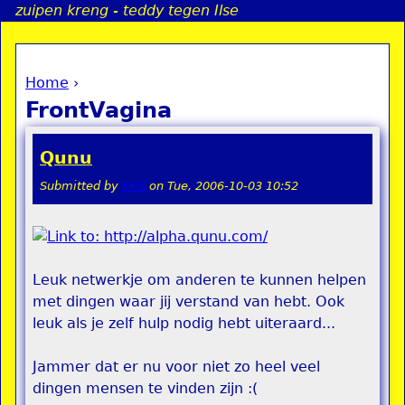
zuipen kreng - teddy tegen Ilse
Jump to navigation
Home
›
a
You are here
FrontVagina
i
Qunu
n
Submitted by
KKS
on
Tue, 2006-10-03 10:52
e
n
Leuk netwerkje om anderen te kunnen helpen
u
met dingen waar jij verstand van hebt. Ook
leuk als je zelf hulp nodig hebt uiteraard...
Jammer dat er nu voor niet zo heel veel
dingen mensen te vinden zijn :(