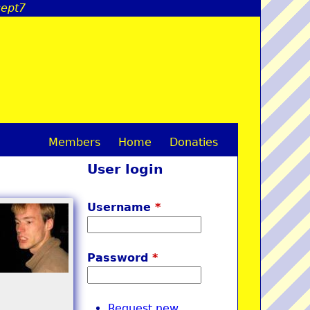
cept7
Members
Home
Donaties
M
User login
a
i
Username
*
n
m
Password
*
e
n
Request new