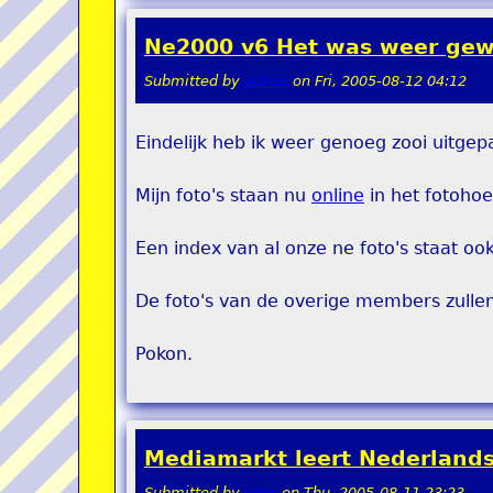
Ne2000 v6 Het was weer gew
Submitted by
pokon
on
Fri, 2005-08-12 04:12
Eindelijk heb ik weer genoeg zooi uitge
Mijn foto's staan nu
online
in het fotohoe
Een index van al onze ne foto's staat oo
De foto's van de overige members zulle
Pokon.
Mediamarkt leert Nederland
Submitted by
remi
on
Thu, 2005-08-11 23:23