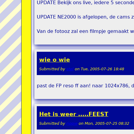
UPDATE Bekijk ons live, iedere 5 seconde
UPDATE NE2000 is afgelopen, de cams z
Van de fotooz zal een filmpje gemaakt w
wie o wie
Submitted by
stel
on
Tue, 2005-07-26 18:48
past de FP reso ff aan! naar 1024x786, 
Het is weer .....FEEST
Submitted by
rippie
on
Mon, 2005-07-25 08:32