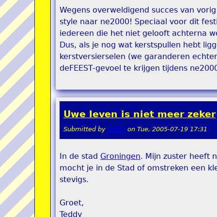
Wegens overweldigend succes van vorig
style naar ne2000! Speciaal voor dit fest
iedereen die het niet gelooft achterna 
Dus, als je nog wat kerstspullen hebt li
kerstversierselen (we garanderen echter
deFEEST-gevoel te krijgen tijdens ne2000
Uwe leven is niet meer zeker
Submitted by
teddy
on
Tue, 2005-07-19 17:31
In de stad
Groningen
. Mijn zuster heeft
mocht je in de Stad of omstreken een kle
stevigs.
Groet,
Teddy