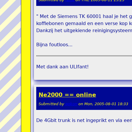
" Met de Siemens TK 60001 haal je het gr
koffiebonen gemaald en een verse kop kos
Dankzij het uitgekiende reinigingsystee
Bijna foutloos...
Met dank aan ULIfant!
Ne2000 == online
Submitted by
pokon
on
Mon, 2005-08-01 18:33
De 4Gbit trunk is net ingeprikt en via een