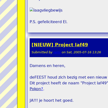
P.S. gefeliciteerd El.
[NIEUW] Project laf49
Submitted by
remi
on
Sat, 2005-07-16 13:26
Damens en heren,
deFEEST houd zich bezig met een nieuw 
Dit project heeft de naam "Project laf4
Pokon
?
.
JA!!! je hoort het goed.