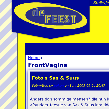
Stellet
Home
›
You are here
FrontVagina
Foto's Sas & Suus
Submitted by
pokon
on
Sun, 2005-09-04 20:47
Anders dan
sommige mensen
?
die hun N
afstudeer feestje van Sas & Suus inmidde