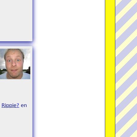
r
Rippie
?
en