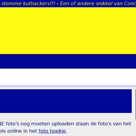
je stomme kuthackers!!! - Een of andere snikkel van Con
Jump to navigation
E foto's nog moeten uploaden staan de foto's van het
ls online in het
foto hoekje
.