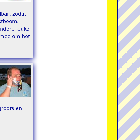
lbar, zodat
rstboom.
andere leuke
e mee om het
groots en