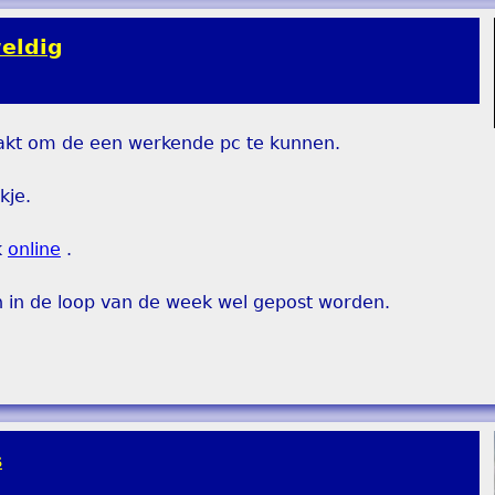
eldig
pakt om de een werkende pc te kunnen.
kje.
k
online
.
n in de loop van de week wel gepost worden.
s